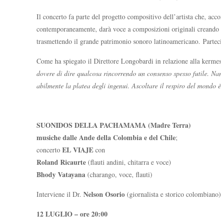
Il concerto fa parte del progetto compositivo dell’artista che, a
contemporaneamente, darà voce a composizioni originali creando un
trasmettendo il grande patrimonio sonoro latinoamericano. Parteci
Come ha spiegato il Direttore Longobardi in relazione alla kermes
dovere di dire qualcosa rincorrendo un consenso spesso futile. Na
abilmente la platea degli ingenui. Ascoltare il respiro del mondo 
S
UONIDOS DELLA PACHAMAMA
(Madre Terra)
musiche dalle Ande della Colombia e del Chile
;
EL VIAJE
concerto
con
Roland Ricaurte
(flauti andini, chitarra e voce)
Bhody Vatayana
(charango, voce, flauti)
Nelson Osorio
Interviene il Dr.
(giornalista e storico colombiano
12 LUGLIO – ore 20:00