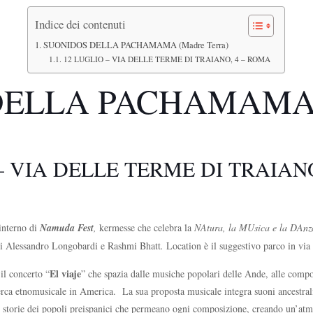
Indice dei contenuti
SUONIDOS DELLA PACHAMAMA (Madre Terra)
12 LUGLIO – VIA DELLE TERME DI TRAIANO, 4 – ROMA
ELLA PACHAMAMA (M
– VIA DELLE TERME DI TRAIAN
interno di
Namuda Fest
,
kermesse che celebra la
NAtura, la MUsica e la DAnz
 di Alessandro Longobardi e Rashmi Bhatt
.
Location è il suggestivo parco in via
El viaje
il concerto “
” che spazia dalle musiche popolari delle Ande, alle compo
icerca etnomusicale in America. La sua proposta musicale integra suoni ancestral
le storie dei popoli preispanici che permeano ogni composizione, creando un’at