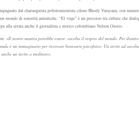
ccompagnato dal charanguista polistrumentista cileno Bhody Vatayana, con numer
 mondo di sonorità autentiche. “El viaje” è un percorso tra culture che dialoga
pa alla serata anche il giornalista e storico colombiano Nelson Osorio.
se: «
Il nostro mantra potrebbe essere: ascolta il respiro del mondo. Per disinto
muda è un immaginario per ricercare benessere psicofisico. Un invito ad ascoltar
è anche un invito a meditare».
)