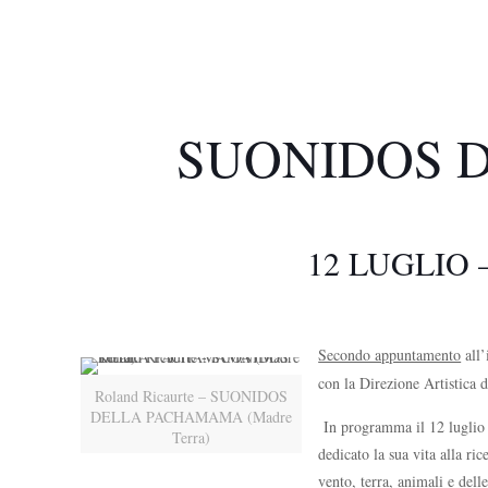
SUONIDOS D
12 LUGLIO 
Secondo appuntamento
all’
con la Direzione Artistica
Roland Ricaurte – SUONIDOS
DELLA PACHAMAMA (Madre
In programma il 12 luglio 
Terra)
dedicato la sua vita alla r
vento, terra, animali e del