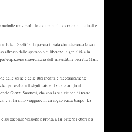
melodie universali, le sue tematiche eternamente attuali e
e, Eliza Doolittle, la povera fioraia che attraverso la sua
affresco dello spettacolo si liberano la genialità e la
rtecipazione straordinaria dell’irresistibile Fioretta Mari,
one delle scene e delle luci inedita e meccanicamente
a per esaltare il significato e il suono originari
ionale Gianni Santucci, che con la sua visione di teatro
ica, e vi faranno viaggiare in un sogno senza tempo. La
e spettacolare versione è pronta a far battere i cuori e a