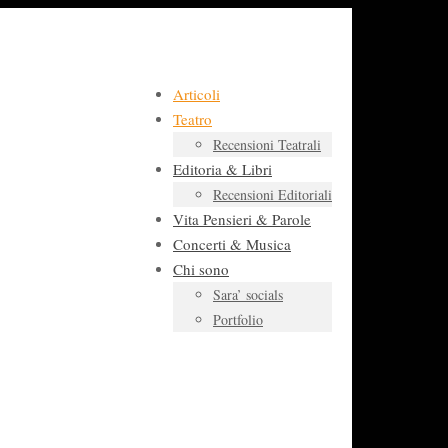
Articoli
Teatro
Recensioni Teatrali
Editoria & Libri
Recensioni Editoriali
Vita Pensieri & Parole
Concerti & Musica
Chi sono
Sara’ socials
Portfolio