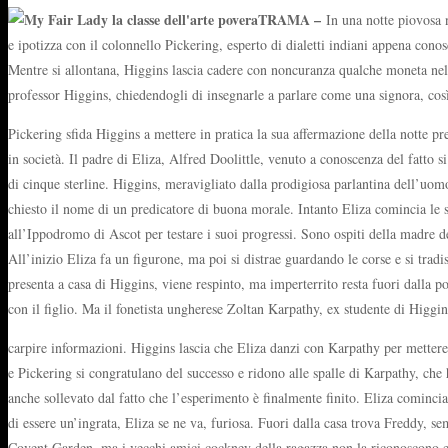
TRAMA –
In una notte piovosa 
e ipotizza con il colonnello Pickering, esperto di dialetti indiani appena conos
Mentre si allontana, Higgins lascia cadere con noncuranza qualche moneta nel ce
professor Higgins, chiedendogli di insegnarle a parlare come una signora, così
Pickering sfida Higgins a mettere in pratica la sua affermazione della notte p
in società. Il padre di Eliza, Alfred Doolittle, venuto a conoscenza del fatto s
di cinque sterline. Higgins, meravigliato dalla prodigiosa parlantina dell’uo
chiesto il nome di un predicatore di buona morale. Intanto Eliza comincia le ser
all’Ippodromo di Ascot per testare i suoi progressi. Sono ospiti della madre de
All’inizio Eliza fa un figurone, ma poi si distrae guardando le corse e si tradi
presenta a casa di Higgins, viene respinto, ma imperterrito resta fuori dalla p
con il figlio. Ma il fonetista ungherese Zoltan Karpathy, ex studente di Higgin
carpire informazioni. Higgins lascia che Eliza danzi con Karpathy per mettere a
e Pickering si congratulano del successo e ridono alle spalle di Karpathy, che 
anche sollevato dal fatto che l’esperimento è finalmente finito. Eliza comincia a
di essere un’ingrata, Eliza se ne va, furiosa. Fuori dalla casa trova Freddy, s
Covent Garden, ma i vecchi amici cockney della ragazza non la riconoscono e 