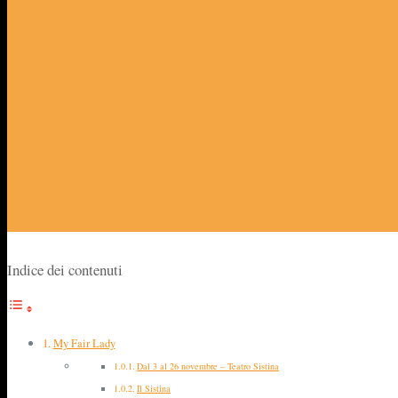
Indice dei contenuti
My Fair Lady
Dal 3 al 26 novembre – Teatro Sistina
Il Sistina