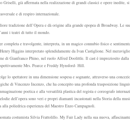
Griselli, già affermata nella realizzazione di grandi classici e opere inedite, si
sversale e di respiro internazionale.
ore tradizione dell’Opera e dà origine alla grande epopea di Broadway. Le sue 
anni i teatri di tutto il mondo.
er completa e travolgente, interpreta, in un magico connubio fisico e sentimental
 Henry Higgins interpretato splendidamente da Ivan Castiglione. Nel meraviglioso 
 di Gianfranco Phino, nel ruolo Alfred Doolittle. Il cast è impreziosito dalla pa
rispettivamente Mrs. Pearce e Freddy Hynsford- Hill.
olge lo spettatore in una dimensione sospesa e sognante, attraverso una concezi
iche di Vincenzo Incenzo, che ha concepito una profonda trasposizione linguistic
maginazione poetica e alla versatilità plastica del regista e coreografo internaz
odie dell’opera sono veri e propri diamanti incastonati nella Storia della mus
data alla poliedrica esperienza del Maestro Enzo Campagnoli.
nomata costumista Silvia Frattolillo. My Fair Lady nella sua nuova, affascinante 