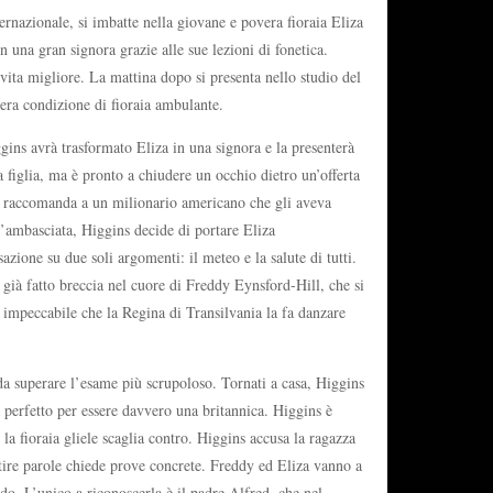
ernazionale, si imbatte nella giovane e povera fioraia Eliza
n una gran signora grazie alle sue lezioni di fonetica.
 vita migliore. La mattina dopo si presenta nello studio del
sera condizione di fioraia ambulante.
gins avrà trasformato Eliza in una signora e la presenterà
a figlia, ma è pronto a chiudere un occhio dietro un’offerta
 lo raccomanda a un milionario americano che gli aveva
ll’ambasciata, Higgins decide di portare Eliza
zione su due soli argomenti: il meteo e la salute di tutti.
a già fatto breccia nel cuore di Freddy Eynsford-Hill, che si
d impeccabile che la Regina di Transilvania la fa danzare
e da superare l’esame più scrupoloso. Tornati a casa, Higgins
a perfetto per essere davvero una britannica. Higgins è
 la fioraia gliele scaglia contro. Higgins accusa la ragazza
entire parole chiede prove concrete. Freddy ed Eliza vanno a
o. L’unico a riconoscerla è il padre Alfred, che nel