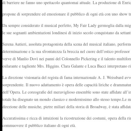
di barriere ne fanno uno spettacolo quantomai attuale. La produzione di Enrico 
propone di sorprendere ed emozionare il pubblico di ogni età con uno show tra
Da sempre considerato il musical perfetto, My Fair Lady germoglia dalla migli
le sue sognanti ambientazioni londinesi di inizio secolo conquistano da settant’
Serena Autieri, assoluta protagonista della scena del musical italiano, perform
determinazione e la sua sfrontatezza fa breccia nel cuore dell’ostico professor
verve di Manlio Dovì nei panni del Colonnello Pickering e il talento multiforme
esilarante e tagliente Mrs. Higgins. Clara Galante e Luca Bacci interpretano 
La direzione visionaria del regista di fama internazionale A. J. Weissbard avv
sorprendente. Il nuovo adattamento è opera delle capacità liriche e drammaturg
dell’Opera. Le coreografie del meraviglioso ensemble sono state affidate all’im
totale ha disegnato un mondo classico e modernissimo allo stesso tempo.Le mel
direzione delle musiche, pietre miliari della storia di Broadway, è stata affi
Accuratissima e ricca di intuizioni la ricostruzione dei costumi, opera della ri
commuovere il pubblico italiano di ogni età.