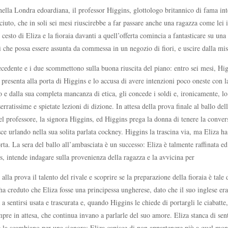
nella Londra edoardiana, il professor Higgins, glottologo britannico di fama int
ciuto, che in soli sei mesi riuscirebbe a far passare anche una ragazza come lei i
sto di Eliza e la fioraia davanti a quell’offerta comincia a fantasticare su una
 che possa essere assunta da commessa in un negozio di fiori, e uscire dalla mi
recedente e i due scommettono sulla buona riuscita del piano: entro sei mesi, Hig
i presenta alla porta di Higgins e lo accusa di avere intenzioni poco oneste con l
mo e dalla sua completa mancanza di etica, gli concede i soldi e, ironicamente,
ratissime e spietate lezioni di dizione. In attesa della prova finale al ballo de
l professore, la signora Higgins, ed Higgins prega la donna di tenere la conversa
sce urlando nella sua solita parlata cockney. Higgins la trascina via, ma Eliza h
orta. La sera del ballo all’ambasciata è un successo: Eliza è talmente raffinata e
s, intende indagare sulla provenienza della ragazza e la avvicina per
lla prova il talento del rivale e scoprire se la preparazione della fioraia è tal
ha creduto che Eliza fosse una principessa ungherese, dato che il suo inglese er
 sentirsi usata e trascurata e, quando Higgins le chiede di portargli le ciabatte,
empre in attesa, che continua invano a parlarle del suo amore. Eliza stanca di s
la scambiano per una signora; Eliza capisce di non appartenere più a quel mond