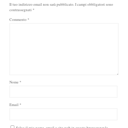
Il tuo indirizzo email non sarà pubblicato.
I campi obbligatori sono
contrassegnati
*
Commento
*
Nome
*
Email
*
Salva il mio nome, email e sito web in questo browser per la