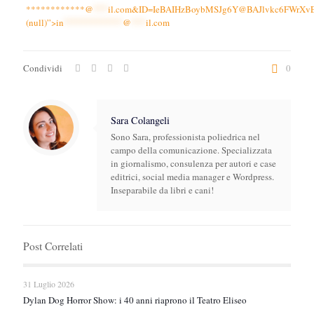
************@
***
il.com&ID=IeBAIHzBoybMSJg6Y@BAJlvkc6FWrX
(null)”>
in
************
@
***
il.com
Condividi
0
Sara Colangeli
Sono Sara, professionista poliedrica nel
campo della comunicazione. Specializzata
in giornalismo, consulenza per autori e case
editrici, social media manager e Wordpress.
Inseparabile da libri e cani!
Post Correlati
31 Luglio 2026
Dylan Dog Horror Show: i 40 anni riaprono il Teatro Eliseo