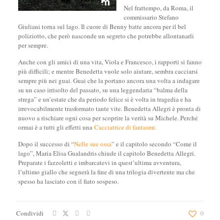
Nel frattempo, da Roma, il
commissario Stefano
Giuliani torna sul lago. Il cuore di Benny batte ancora per il bel
poliziotto, che però nasconde un segreto che potrebbe allontanarli
per sempre.
Anche con gli amici di una vita, Viola e Francesco, i rapporti si fanno
più difficili; e mentre Benedetta vuole solo aiutare, sembra cacciarsi
sempre più nei guai. Guai che la portano ancora una volta a indagare
su un caso irrisolto del passato, su una leggendaria “balma della
strega” e un’estate che da periodo felice si è volta in tragedia e ha
irrevocabilmente trasformato tante vite. Benedetta Allegri è pronta di
nuovo a rischiare ogni cosa per scoprire la verità su Michele. Perché
ormai è a tutti gli effetti una
Cacciatrice di fantasmi
.
Dopo il successo di “
Nelle sue ossa
” e il capitolo secondo “Come il
lago”, Maria Elisa Gualandris chiude il capitolo Benedetta Allegri.
Preparate i fazzoletti e imbarcatevi in quest’ultima avventura,
l’ultimo giallo che segnerà la fine di una trilogia divertente ma che
spesso ha lasciato con il fiato sospeso.
Condividi
0