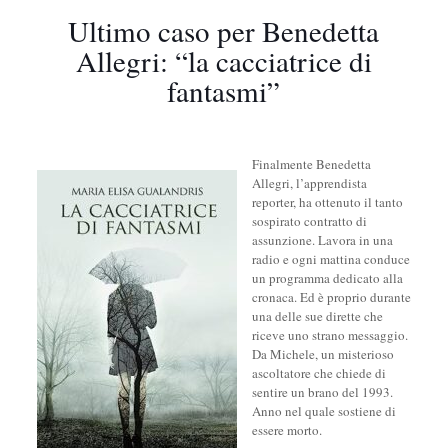
Ultimo caso per Benedetta
Allegri: “la cacciatrice di
fantasmi”
Finalmente Benedetta
Allegri, l’apprendista
reporter, ha ottenuto il tanto
sospirato contratto di
assunzione. Lavora in una
radio e ogni mattina conduce
un programma dedicato alla
cronaca. Ed è proprio durante
una delle sue dirette che
riceve uno strano messaggio.
Da Michele, un misterioso
ascoltatore che chiede di
sentire un brano del 1993.
Anno nel quale sostiene di
essere morto.